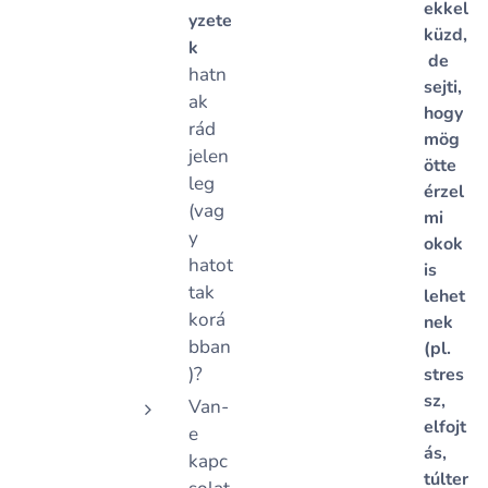
ekkel
yzete
küzd,
k
de
hatn
sejti,
ak
hogy
rád
mög
jelen
ötte
leg
érzel
(vag
mi
y
okok
hatot
is
tak
lehet
korá
nek
bban
(pl.
)?
stres
sz,
Van-
elfojt
e
ás,
kapc
túlter