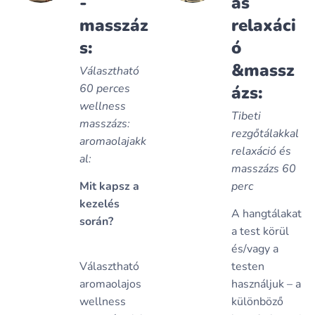
-
as
masszáz
relaxáci
s:
ó
&massz
Választható
60 perces
ázs:
wellness
Tibeti
masszázs:
rezgőtálakkal
aromaolajakk
relaxáció és
al:
masszázs 60
Mit kapsz a
perc
kezelés
A hangtálakat
során?
a test körül
✔️
és/vagy a
Választható
testen
aromaolajos
használjuk – a
wellness
különböző