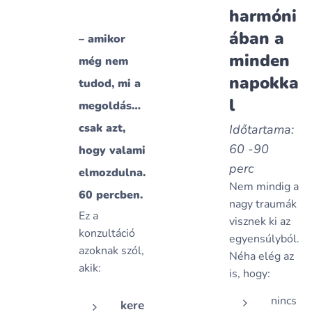
harmóni
ában a
– amikor
minden
még nem
napokka
tudod, mi a
l
megoldás…
csak azt,
Időtartama:
60 -90
hogy valami
perc
elmozdulna.
Nem mindig a
60 percben.
nagy traumák
Ez a
visznek ki az
konzultáció
egyensúlyból.
azoknak szól,
Néha elég az
akik:
is, hogy:
nincs
kere