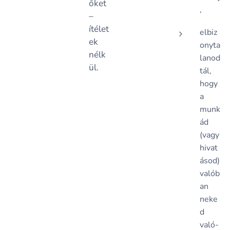
őket
,
–
ítélet
elbiz
ek
onyta
nélk
lanod
ül.
tál,
hogy
a
munk
ád
(vagy
hivat
ásod)
valób
an
neke
d
való-