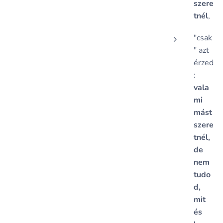
szere
tnél
,
"csak
" azt
érzed
:
vala
mi
mást
szere
tnél,
de
nem
tudo
d,
mit
és