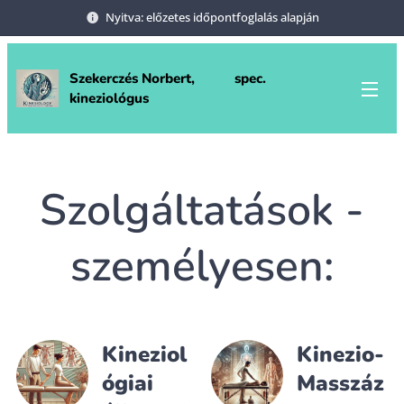
Nyitva: előzetes időpontfoglalás alapján
Szekerczés Norbert, spec.
kineziológus
Szolgáltatások -
személyesen:
Kineziol
Kinezio-
ógiai
Masszáz