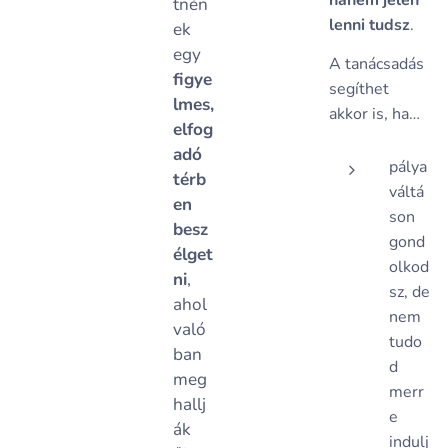
hanem jelen
tnén
lenni tudsz
.
ek
egy
A tanácsadás
figye
segíthet
lmes,
akkor is, ha…
elfog
adó
pálya
térb
váltá
en
son
besz
gond
élget
olkod
ni
,
sz, de
ahol
nem
való
tudo
ban
d
meg
merr
hallj
e
ák
indulj