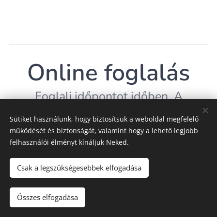
Online foglalás
Foglalj időpontot időben. A
foglalásod e-mailben igazoljuk
Sütiket használunk, hogy biztosítsuk a weboldal megfelelő
vissza.
működését és biztonságát, valamint hogy a lehető legjobb
felhasználói élményt kínáljuk Neked.
Csak a legszükségesebbek elfogadása
Összes elfogadása
© Szekerczés Norbert, 2025