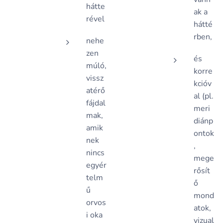
hátte
ak a
rével
hátté
rben,
nehe
zen
és
múló,
korre
vissz
kcióv
atérő
al (pl.
fájdal
meri
mak,
diánp
amik
ontok
nek
,
nincs
mege
egyér
rősít
telm
ő
ű
mond
orvos
atok,
i oka
vizual