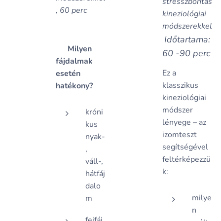
stresszbontás
, 60 perc
kineziológiai
módszerekkel
Időtartama:
🎯 Milyen
60 -90 perc
fájdalmak
Ez a
esetén
klasszikus
hatékony?
kineziológiai
módszer
króni
lényege – az
kus
izomteszt
nyak-
segítségével
,
feltérképezzü
váll-,
k:
hátfáj
dalo
milye
m
n
fejfáj