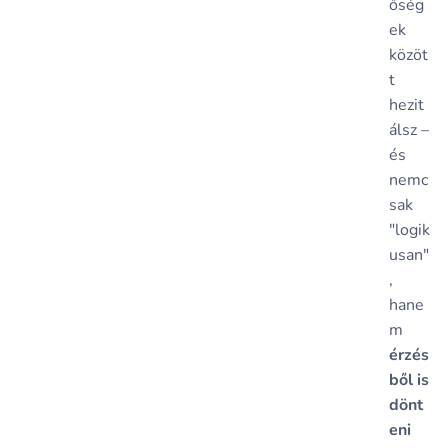
őség
ek
közöt
t
hezit
álsz –
és
nemc
sak
"logik
usan"
,
hane
m
érzés
ből is
dönt
eni