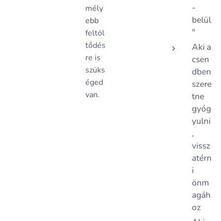
-
mély
belül
ebb
"
feltöl
tődés
Aki a
re is
csen
szüks
dben
éged
szere
van.
tne
gyóg
yulni
,
vissz
atérn
i
önm
agáh
oz