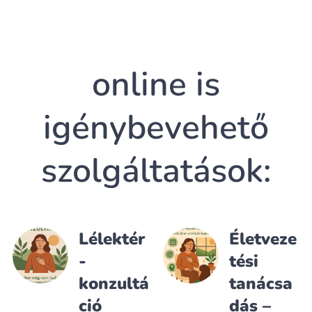
online is
igénybevehető
szolgáltatások:
Lélektér
Életveze
-
tési
konzultá
tanácsa
ció
dás –