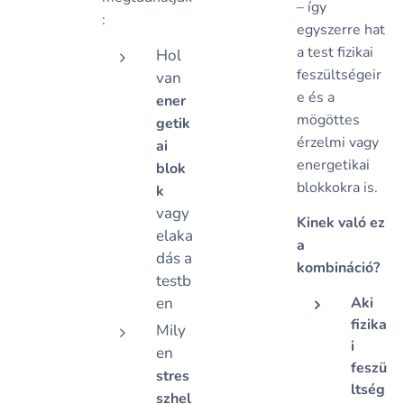
– így
:
egyszerre hat
a test fizikai
Hol
feszültségeir
van
e és a
ener
mögöttes
getik
érzelmi vagy
ai
energetikai
blok
blokkokra is.
k
vagy
Kinek való ez
elaka
a
dás a
kombináció?
testb
en
Aki
fizika
Mily
i
en
feszü
stres
ltség
szhel