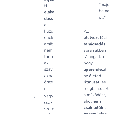
"majd
ti
holna
elaka
p…"
dáss
al
küzd
Az
enek,
életvezetési
amit
tanácsadás
nem
során abban
tudn
támogatlak,
ak
hogy
szav
újrarendezd
akba
az életed
önte
ritmusát
, és
ni,
megtaláld azt
a működést,
vagy
ahol
nem
csak
csak túlélni,
szere