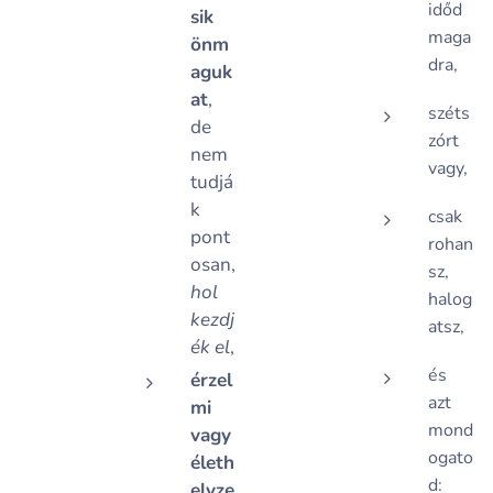
időd
sik
maga
önm
dra,
aguk
at
,
széts
de
zórt
nem
vagy,
tudjá
k
csak
pont
rohan
osan,
sz,
hol
halog
kezdj
atsz,
ék el
,
és
érzel
azt
mi
mond
vagy
ogato
életh
d:
elyze