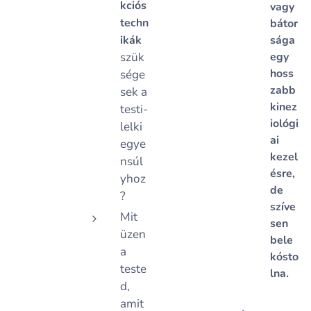
kciós
vagy
techn
bátor
ikák
sága
szük
egy
hoss
sége
zabb
sek a
kinez
testi-
iológi
lelki
ai
egye
kezel
nsúl
ésre,
yhoz
de
?
szíve
Mit
sen
üzen
bele
a
kósto
teste
lna.
d,
amit