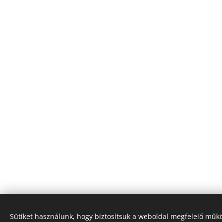
Sütiket használunk, hogy biztosítsuk a weboldal megfelelő műkö