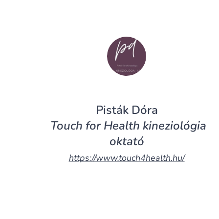
Pisták Dóra
Touch for Health kineziológia
oktató
https://www.touch4health.hu/