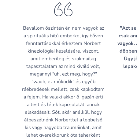
Bevallom őszintén én nem vagyok az
"Azt se
a spirituális hitű emberke, így bőven
csak an
fenntartásokkal érkeztem Norbert
vagyok. 
kineziológiai kezelésére, viszont,
döbbene
amit emberileg és szakmailag
Úgy j
tapasztalatam az mind kiváló volt,
lepak
megannyi "uh, ezt meg, hogy?"
"waoh, ez működik" és egyéb
ráébredések mellett, csak kapkodtam
a fejem. Ha valaki akkor ő igazán érti
a test és lélek kapcsolatát, annak
elakadásait. Sőt, akár anélkül, hogy
átbeszélnénk Norberttel a legbelső
kis vagy nagyobb traumáinkat, amit
lehet gyerekkorunk óta teherként