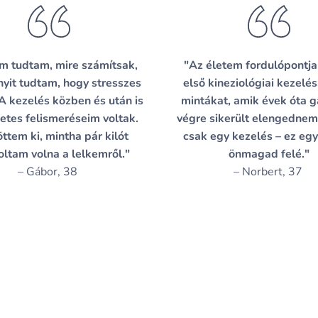
m tudtam, mire számítsak,
"Az életem fordulópontja 
nyit tudtam, hogy stresszes
első kineziológiai kezelés
A kezelés közben és után is
mintákat, amik évek óta g
tes felismeréseim voltak.
végre sikerült elengednem
öttem ki, mintha pár kilót
csak egy kezelés – ez egy
oltam volna a lelkemről."
önmagad felé."
– Gábor, 38
– Norbert, 37