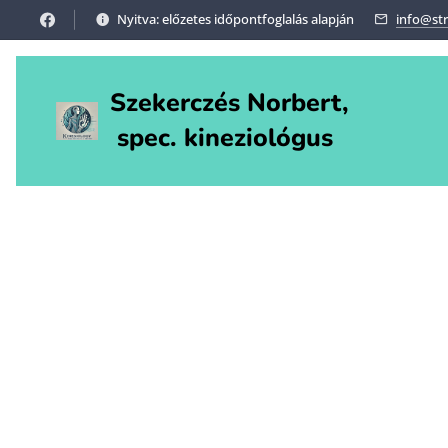
Nyitva: előzetes időpontfoglalás alapján
info@st
Szekerczés Norbert,
spec. kineziológus