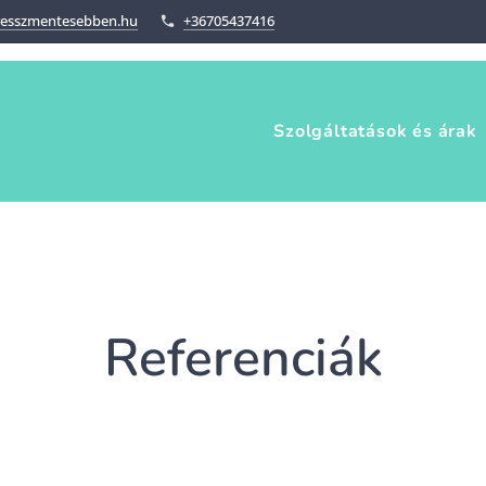
resszmentesebben.hu
+36705437416
Szolgáltatások és árak
Referenciák