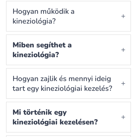
A kineziológia egy holisztikus módszer, amely
az izmok tesztelésével azonosítja a test
Hogyan működik a
energetikai egyensúlytalanságait és segít
kineziológia?
azok helyreállításában.
Az izomtesztelés segítségével feltárja a
tudatalatti blokkokat, majd speciális
Miben segíthet a
technikákkal – például akupresszúra,
kineziológia?
vizualizáció, légzőgyakorlatok – segít
helyreállítani az energetikai egyensúlyt.
Stresszkezelés, érzelmi blokkok oldása,
tanulási nehézségek, önbizalomhiány,
Hogyan zajlik és mennyi ideig
krónikus fájdalmak, fóbiák, alvászavar,
tart egy kineziológiai kezelés?
kapcsolati problémák stb.
Egy konzultációval kezdődik, ahol
(ld. bővebben az egyes módszereknél
megbeszélitek a problémát, majd az
fentebb)
Mi történik egy
izomtesztelés során a kineziológus azonosítja
kineziológiai kezelésen?
az energetikai blokkokat és különböző
technikákkal segít azok oldásában.
Mi történik egy kineziológiai kezelésen?