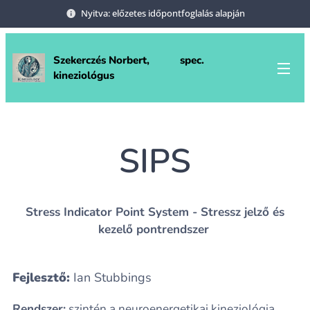
Nyitva: előzetes időpontfoglalás alapján
Szekerczés Norbert, spec.
kineziológus
SIPS
Stress Indicator Point System - Stressz jelző és
kezelő pontrendszer
Fejlesztő:
Ian Stubbings
Rendszer:
szintén a neuroenergetikai kineziológia