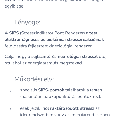
egyik ága
🔹 Lényege:
A
SIPS
(Stresszindikátor Pont Rendszer) a
test
elektromágneses és biokémiai stresszreakcióinak
feloldására fejlesztett kineziológiai rendszer.
Célja, hogy
a sejtszintű és neurológiai stresszt
oldja
ott, ahol az energiaáramlás megszakad.
🔹 Működési elv:
speciális
SIPS-pontok
találhatók a testen
(hasonlóan az akupunktúrás pontokhoz),
ezek jelzik,
hol raktározódott stressz
az
idegrendszerben vagy az energiarendszerben,