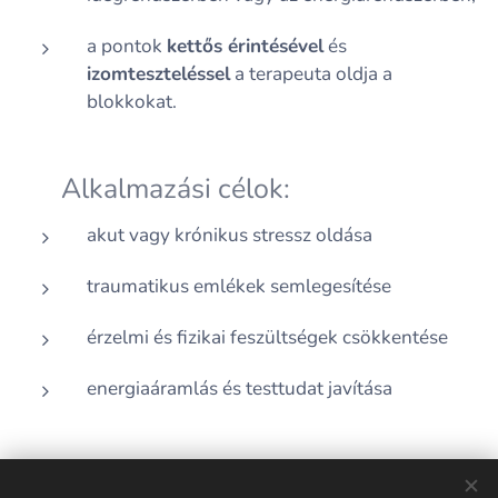
a pontok
kettős érintésével
és
izomteszteléssel
a terapeuta oldja a
blokkokat.
🔹 Alkalmazási célok:
akut vagy krónikus stressz oldása
traumatikus emlékek semlegesítése
érzelmi és fizikai feszültségek csökkentése
energiaáramlás és testtudat javítása
👉 A
SIPS
a test
finom energiamezőiben és
sejtszinten
dolgozik, mély, de kíméletes korrekciós