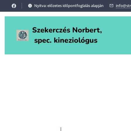
Nyitva: előzetes időpontfoglalás alapján
info@st
Szekerczés Norbert,
spec. kineziológus