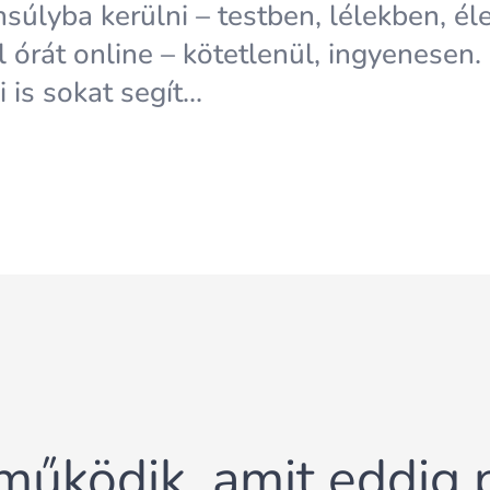
súlyba kerülni – testben, lélekben, él
 órát online – kötetlenül, ingyenesen.
 is sokat segít...
működik, amit eddig p