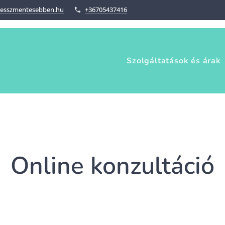
resszmentesebben.hu
+36705437416
Szolgáltatások és árak
Online konzultáció