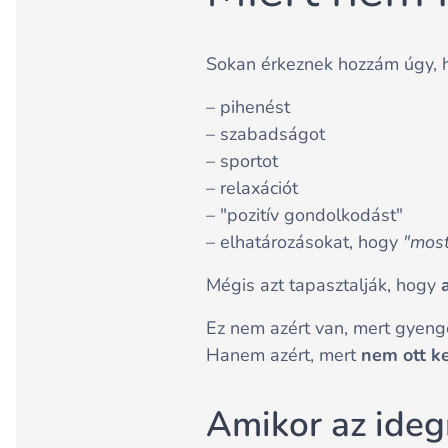
Sokan érkeznek hozzám úgy,
– pihenést
– szabadságot
– sportot
– relaxációt
– "pozitív gondolkodást"
– elhatározásokat, hogy
"most
Mégis azt tapasztalják, hogy
Ez nem azért van, mert gyenge
Hanem azért, mert
nem ott k
Amikor az ideg