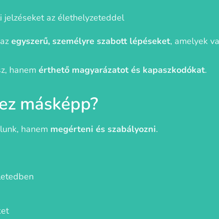
i jelzéseket az élethelyzeteddel
 az
egyszerű, személyre szabott lépéseket
, amelyek 
sz, hanem
érthető magyarázatot és kapaszkodókat
.
 ez másképp?
álunk, hanem
megérteni és szabályozni
.
életedben
ket