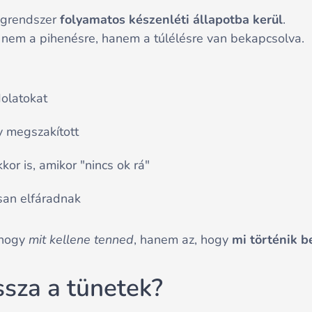
degrendszer
folyamatos készenléti állapotba kerül
.
d nem a pihenésre, hanem a túlélésre van bekapcsolva.
dolatokat
y megszakított
kor is, amikor "nincs ok rá"
san elfáradnak
 hogy
mit kellene tenned
, hanem az, hogy
mi történik 
ssza a tünetek?