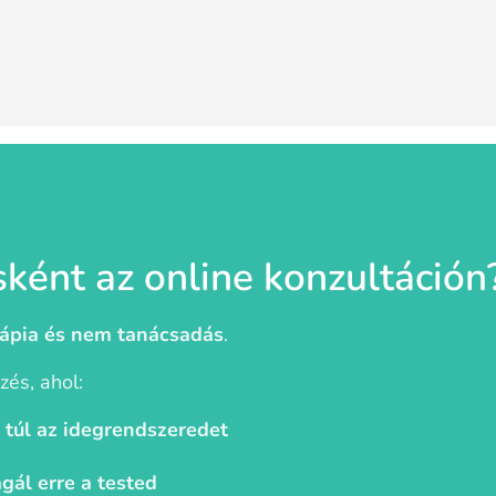
sként az online konzultáción
ápia és nem tanácsadás
.
zés, ahol:
i túl az idegrendszeredet
gál erre a tested