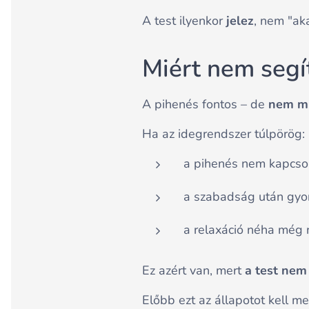
A test ilyenkor
jelez
, nem "ak
Miért nem segí
A pihenés fontos – de
nem mi
Ha az idegrendszer túlpörög:
a pihenés nem kapcsol
a szabadság után gyor
a relaxáció néha még
Ez azért van, mert
a test nem
Előbb ezt az állapotot kell me