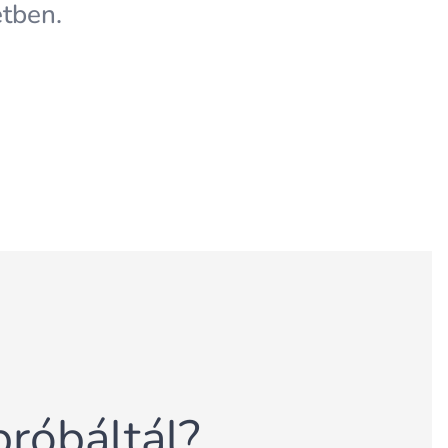
etben.
róbáltál?