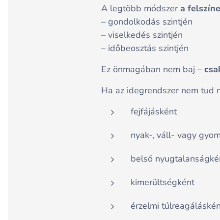
A legtöbb módszer
a felszín
– gondolkodás szintjén
– viselkedés szintjén
– időbeosztás szintjén
Ez önmagában nem baj –
csa
Ha az idegrendszer nem tud 
fejfájásként
nyak-, váll- vagy gyo
belső nyugtalanságké
kimerültségként
érzelmi túlreagáláskén