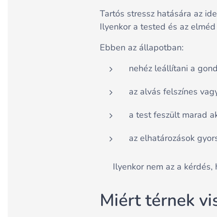
Tartós stressz hatására az i
Ilyenkor a tested és az elmé
Ebben az állapotban:
nehéz leállítani a gon
az alvás felszínes vag
a test feszült marad ak
az elhatározások gyor
👉 Ilyenkor nem az a kérdés,
Miért térnek vi