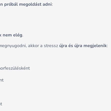
en próbál megoldást adni
:
k nem elég
.
megnyugodni, akkor a stressz
újra és újra megjelenik
:
morfeszülésként
nt
t