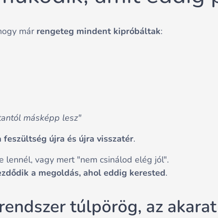
 hogy már
rengeteg mindent kipróbáltak
:
antól másképp lesz"
a feszültség újra és újra visszatér
.
 lennél, vagy mert "nem csinálod elég jól".
ezdődik a megoldás, ahol eddig kerested
.
rendszer túlpörög, az akara