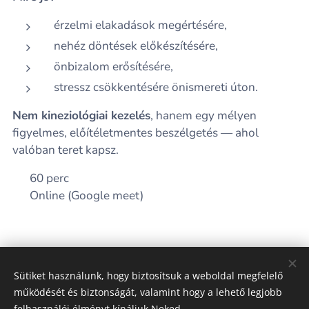
érzelmi elakadások megértésére,
nehéz döntések előkészítésére,
önbizalom erősítésére,
stressz csökkentésére önismereti úton.
Nem kineziológiai kezelés
, hanem egy mélyen
figyelmes, előítéletmentes beszélgetés — ahol
valóban teret kapsz.
⏳ 60 perc
💻 Online (Google meet)
Share
Sütiket használunk, hogy biztosítsuk a weboldal megfelelő
működését és biztonságát, valamint hogy a lehető legjobb
felhasználói élményt kínáljuk Neked.