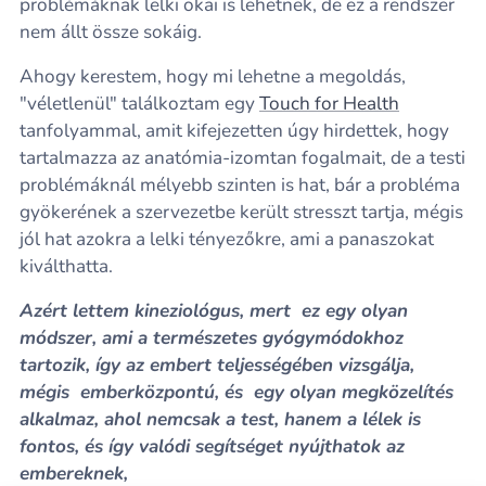
problémáknak lelki okai is lehetnek, de ez a rendszer
nem állt össze sokáig.
Ahogy kerestem, hogy mi lehetne a megoldás,
"véletlenül" találkoztam egy
Touch for Health
tanfolyammal, amit kifejezetten úgy hirdettek, hogy
tartalmazza az anatómia-izomtan fogalmait, de a testi
problémáknál mélyebb szinten is hat, bár a probléma
gyökerének a szervezetbe került stresszt tartja, mégis
jól hat azokra a lelki tényezőkre, ami a panaszokat
kiválthatta.
Azért lettem kineziológus, mert ez egy olyan
módszer, ami a természetes gyógymódokhoz
tartozik, így az embert teljességében vizsgálja,
mégis emberközpontú, és egy olyan megközelítés
alkalmaz, ahol nemcsak a test, hanem a lélek is
fontos, és így valódi segítséget nyújthatok az
embereknek,