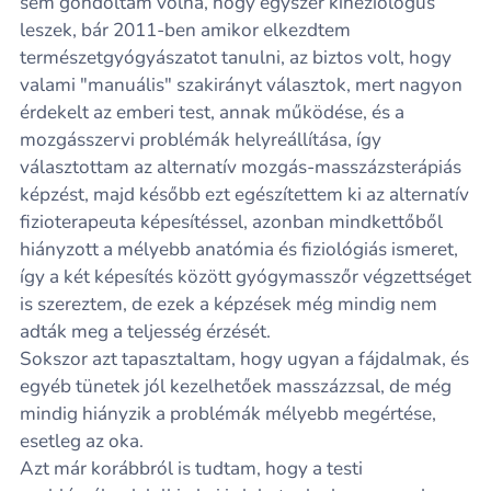
sem gondoltam volna, hogy egyszer kineziológus
leszek, bár 2011-ben amikor elkezdtem
természetgyógyászatot tanulni, az biztos volt, hogy
valami "manuális" szakirányt választok, mert nagyon
érdekelt az emberi test, annak működése, és a
mozgásszervi problémák helyreállítása, így
választottam az alternatív mozgás-masszázsterápiás
képzést, majd később ezt egészítettem ki az alternatív
fizioterapeuta képesítéssel, azonban mindkettőből
hiányzott a mélyebb anatómia és fiziológiás ismeret,
így a két képesítés között gyógymasszőr végzettséget
is szereztem, de ezek a képzések még mindig nem
adták meg a teljesség érzését.
Sokszor azt tapasztaltam, hogy ugyan a fájdalmak, és
egyéb tünetek jól kezelhetőek masszázzsal, de még
mindig hiányzik a problémák mélyebb megértése,
esetleg az oka.
Azt már korábbról is tudtam, hogy a testi