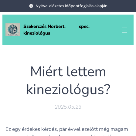
Nyitva: előzetes időpontfoglalás alapján
Szekerczés Norbert, spec.
kineziológus
Miért lettem
kineziológus?
2025.05.23
Ez egy érdekes kérdés, pár évvel ezelőtt még magam