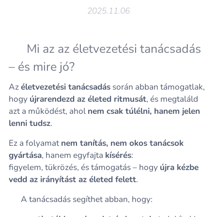
2025.11.06
🧭 Mi az az életvezetési tanácsadás
– és mire jó?
Az
életvezetési tanácsadás
során abban támogatlak,
hogy
újrarendezd az életed ritmusát
, és megtaláld
azt a működést, ahol
nem csak túlélni, hanem jelen
lenni tudsz
.
Ez a folyamat
nem tanítás, nem okos tanácsok
gyártása
, hanem egyfajta
kísérés
:
figyelem, tükrözés, és támogatás – hogy
újra kézbe
vedd az irányítást az életed felett
.
💡 A tanácsadás segíthet abban, hogy: