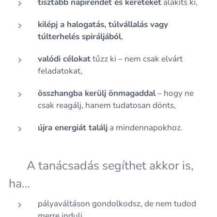
tisztább napirendet és kereteket
alakíts ki,
kilépj a halogatás, túlvállalás vagy
túlterhelés spiráljából
,
valódi célokat
tűzz ki – nem csak elvárt
feladatokat,
összhangba kerülj önmagaddal
– hogy ne
csak reagálj, hanem tudatosan dönts,
újra energiát találj
a mindennapokhoz.
🎓 A tanácsadás segíthet akkor is,
ha…
pályaváltáson gondolkodsz, de nem tudod
merre indulj,