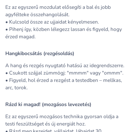
Ez az egyszerű mozdulat elősegíti a bal és jobb
agyfélteke összehangolását.
• Kulcsold össze az ujjaidat kényelmesen.
• Pihenj így, közben lélegezz lassan és figyeld, hogy
érzed magad.
Hangkibocsátás (rezgésoldás)
A hang és rezgés nyugtató hatású az idegrendszerre.
• Csukott szájjal zümmögj: "mmmm" vagy "ommm".
• Figyeld, hol érzed a rezgést a testedben – mellkas,
arc, torok.
Rázd ki magad! (mozgásos levezetés)
Ez az egyszerű mozgásos technika gyorsan oldja a
testi feszültséget és új energiát hoz.
• Rázd meg kezeidet, vállaidat, lábaidat 30