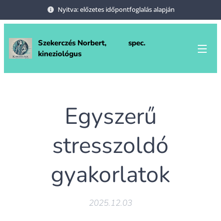
Nyitva: előzetes időpontfoglalás alapján
Szekerczés Norbert, spec.
kineziológus
Egyszerű
stresszoldó
gyakorlatok
2025.12.03