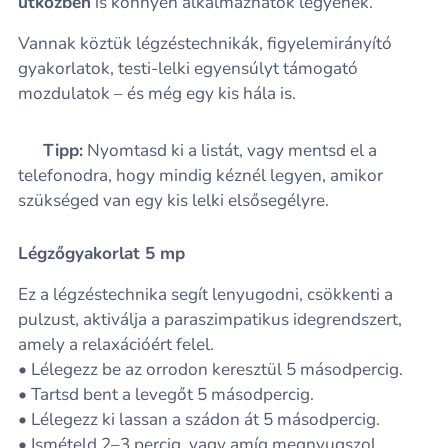
útközben
is könnyen alkalmazhatók legyenek.
Vannak köztük légzéstechnikák, figyelemirányító
gyakorlatok, testi-lelki egyensúlyt támogató
mozdulatok – és még egy kis hála is.
💡
Tipp:
Nyomtasd ki a listát, vagy mentsd el a
telefonodra, hogy mindig kéznél legyen, amikor
szükséged van egy kis lelki elsősegélyre.
Légzőgyakorlat 5 mp
Ez a légzéstechnika segít lenyugodni, csökkenti a
pulzust, aktiválja a paraszimpatikus idegrendszert,
amely a relaxációért felel.
• Lélegezz be az orrodon keresztül 5 másodpercig.
• Tartsd bent a levegőt 5 másodpercig.
• Lélegezz ki lassan a szádon át 5 másodpercig.
• Ismételd 2–3 percig, vagy amíg megnyugszol.