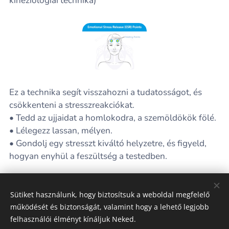
kineziológiai technika)
Ez a technika segít visszahozni a tudatosságot, és
csökkenteni a stresszreakciókat.
• Tedd az ujjaidat a homlokodra, a szemöldökök fölé.
• Lélegezz lassan, mélyen.
• Gondolj egy stresszt kiváltó helyzetre, és figyeld,
hogyan enyhül a feszültség a testedben.
Share
Sütiket használunk, hogy biztosítsuk a weboldal megfelelő
működését és biztonságát, valamint hogy a lehető legjobb
felhasználói élményt kínáljuk Neked.