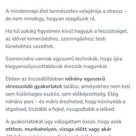
A mindennapi élet természetes velejárója a stressz –
de nem mindegy, hogyan reagálunk rá.
Ha túl sokáig figyelmen kívül hagyjuk a feszültséget,
az idővel kimerüléshez, szorongáshoz, testi
tünetekhez vezethet.
Szerencsére vannak egyszerű technikák, hogy újra
kiegyensúlyozottabbnak érezzük magunkat.
Ebben az összeállításban
néhány egyszerű
stresszoldó gyakorlatot
találsz, amelyekhez nem kell
sem különleges eszköz, sem előképzettség. Elég
néhány perc – és máris érezheted, hogy könnyebb a
légzésed, tisztább a fejed, nyugodtabb a lelked.
A gyakorlatokat úgy válogattam össze, hogy azok
otthon, munkahelyen, vizsga előtt vagy akár