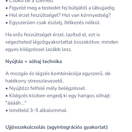
• Csukd be a szemed.
• Figyeld meg a testedet fej búbjától a lábujjadig.
• Hol érzel feszültséget? Hol van könnyedség?
• Egyszerűen csak észlelj, ítélkezés nélkül.
Ha erős feszültséget érzel, lazítsd el, ezt is
végezheted légzőgyakorlattal összekötve: minden
egyes kilégzéssel lazább lesz.
Nyújtás + sóhaj technika
A mozgás és légzés kombinációja egyszerű, de
hatékony stresszlevezető.
• Nyújtózz felfelé mély belégzéssel.
• Kilégzés közben engedj ki egy hangos sóhajt:
"ááááh…"
• Ismételd 3–5 alkalommal.
Ujjösszekulcsolás (agyintegrációs gyakorlat)